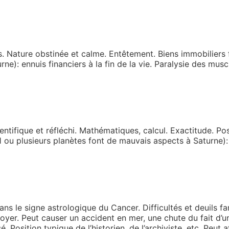
 Nature obstinée et calme. Entêtement. Biens immobiliers fa
ne): ennuis financiers à la fin de la vie. Paralysie des musc
entifique et réfléchi. Mathématiques, calcul. Exactitude. Post
(1 ou plusieurs planètes font de mauvais aspects à Saturne):
dans le signe astrologique du Cancer. Difficultés et deuils 
oyer. Peut causer un accident en mer, une chute du fait d’u
é. Position typique de l’historien, de l’archiviste, etc. Peut 