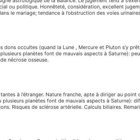
signe astrologique de la Balance. Le jugement tend à s’exerc
ial ou politique. Honnêteté, considération, excellent jugeme
dans le mariage; tendance à l’obstruction des voies urinai
es dons occultes (quand la Lune , Mercure et Pluton s’y prêt
 plusieurs planètes font de mauvais aspects à Saturne): peu
, de nécrose osseuse.
rtantes à l’étranger. Nature franche, apte à diriger au point
plusieurs planètes font de mauvais aspects à Saturne): diffi
ns. Risques de sclérose artérielle. Calculs biliaires. Remaria