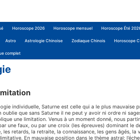
sé
Horoscope 2026
Horoscope mensuel
Horoscope Été 202
Astro
Astrologie Chinoise
Zodiaque Chinois
Horoscope C
ue complet
rologie
gie
imitation
logie individuelle, Saturne est celle qui a le plus mauvaise 
n oublie que sans Saturne il ne peut y avoir ni ordre ni sage
ique une limitation. Venus à un moment donné, nous partir
 par une faux, ou par une croix (les épreuves) dominant le de
les retards, la retraite, la connaissance, les gens âgés, la v
mitative. En mauvaise position dans le thème astral: l’échec