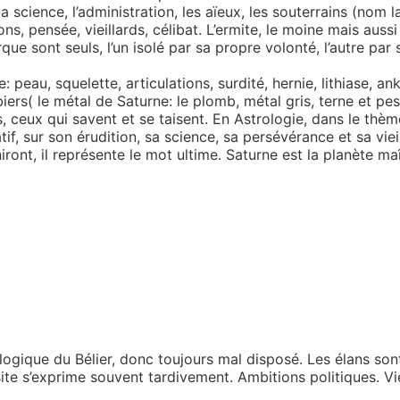
a science, l’administration, les aïeux, les souterrains (nom la
tions, pensée, vieillards, célibat. L’ermite, le moine mais a
e sont seuls, l’un isolé par sa propre volonté, l’autre par
 peau, squelette, articulations, surdité, hernie, lithiase, a
iers( le métal de Saturne: le plomb, métal gris, terne et pesa
 ceux qui savent et se taisent. En Astrologie, dans le thèm
atif, sur son érudition, sa science, sa persévérance et sa vie
niront, il représente le mot ultime. Saturne est la planète m
logique du Bélier, donc toujours mal disposé. Les élans son
ite s’exprime souvent tardivement. Ambitions politiques. V