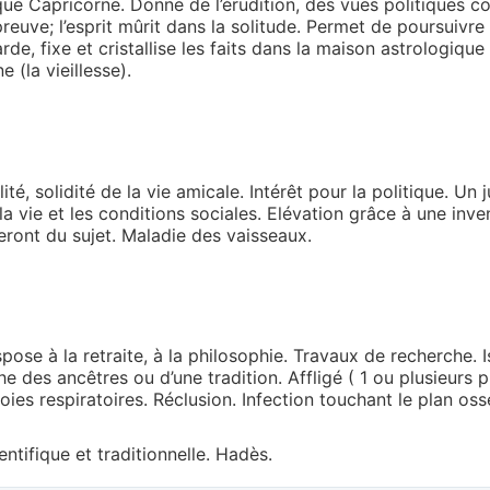
que Capricorne. Donne de l’érudition, des vues politiques c
preuve; l’esprit mûrit dans la solitude. Permet de poursuivr
rde, fixe et cristallise les faits dans la maison astrologiq
 (la vieillesse).
ité, solidité de la vie amicale. Intérêt pour la politique. 
 vie et les conditions sociales. Elévation grâce à une invent
eront du sujet. Maladie des vaisseaux.
édispose à la retraite, à la philosophie. Travaux de recherch
he des ancêtres ou d’une tradition. Affligé ( 1 ou plusieurs
es respiratoires. Réclusion. Infection touchant le plan oss
ntifique et traditionnelle. Hadès.