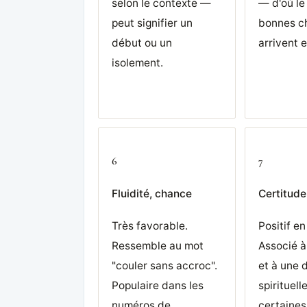
selon le contexte —
— d'où le
peut signifier un
bonnes c
début ou un
arrivent e
isolement.
6
7
Fluidité, chance
Certitude,
Très favorable.
Positif en
Ressemble au mot
Associé à
"couler sans accroc".
et à une 
Populaire dans les
spirituell
numéros de
certaines