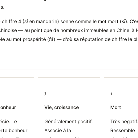
s.
 chiffre 4 (
sì
en mandarin) sonne comme le mot mort (
sǐ
). C'
e chinoise — au point que de nombreux immeubles en Chine, à
le au mot prospérité (
fā
) — d'où sa réputation de chiffre le 
3
4
 bonheur
Vie, croissance
Mort
écié. Le
Généralement positif.
Très négatif
orte bonheur
Associé à la
Ressemble