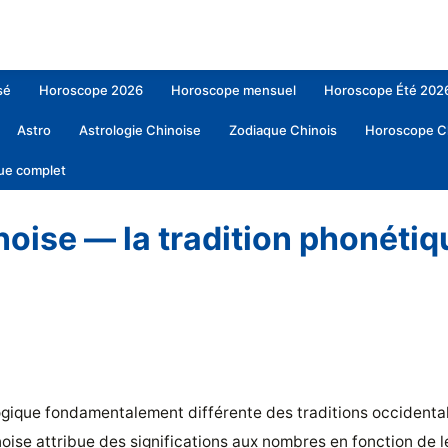
sé
Horoscope 2026
Horoscope mensuel
Horoscope Été 202
Astro
Astrologie Chinoise
Zodiaque Chinois
Horoscope C
ue complet
crypter vos nombres
»
Les écoles de numérologie — quatre traditions, un
oise — la tradition phonéti
ogique fondamentalement différente des traditions occidental
noise attribue des significations aux nombres en fonction de 