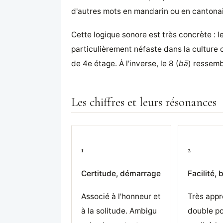
d'autres mots en mandarin ou en cantonai
Cette logique sonore est très concrète : le
particulièrement néfaste dans la cultur
de 4e étage. À l'inverse, le 8 (
bā
) ressemb
Les chiffres et leurs résonances
1
2
Certitude, démarrage
Facilité,
Associé à l'honneur et
Très appr
à la solitude. Ambigu
double p