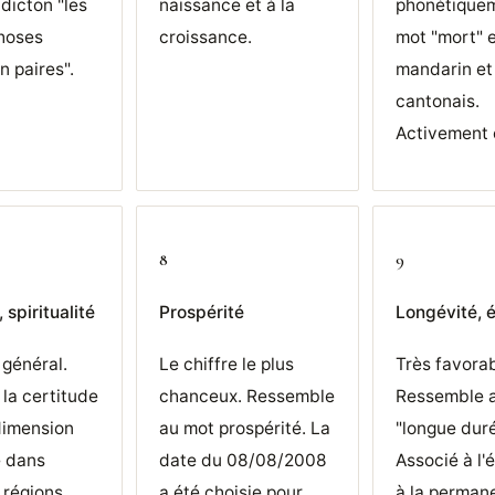
 dicton "les
naissance et à la
phonétique
hoses
croissance.
mot "mort" 
n paires".
mandarin et
cantonais.
Activement 
8
9
 spiritualité
Prospérité
Longévité, é
 général.
Le chiffre le plus
Très favorab
 la certitude
chanceux. Ressemble
Ressemble 
dimension
au mot prospérité. La
"longue duré
e dans
date du 08/08/2008
Associé à l'é
 régions.
a été choisie pour
à la perman