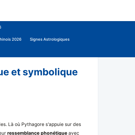
6
hinois 2026
Signes Astrologiques
e même intuition
»
La numérologie chinoise — la
que et symbolique
es. Là où Pythagore s'appuie sur des
leur
ressemblance phonétique
avec