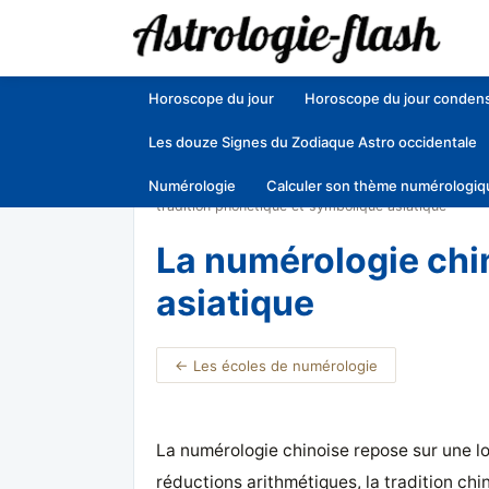
Horoscope du jour
Horoscope du jour conden
Les douze Signes du Zodiaque Astro occidentale
Numérologie
Calculer son thème numérologiq
Accueil
»
Numérologie — Guide complet pour dé
tradition phonétique et symbolique asiatique
La numérologie chin
asiatique
← Les écoles de numérologie
La numérologie chinoise repose sur une l
réductions arithmétiques, la tradition chi