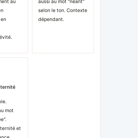
ment au
aussi au mot "néant"
en
selon le ton. Contexte
 en
dépendant.
évité.
ternité
le.
au mot
e".
ternité et
ence.